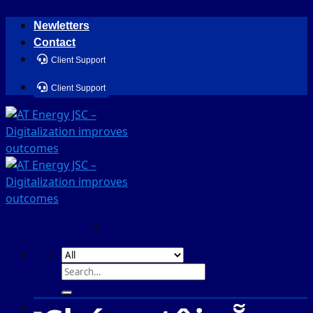
Skip
Newletters
to
Contact
content
Client Support
Client Support
Search
for: