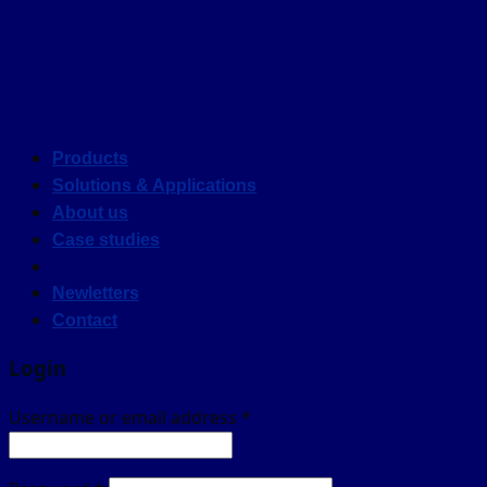
Products
Solutions & Applications
About us
Case studies
Newletters
Contact
Login
Username or email address
*