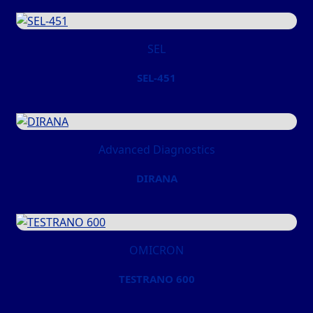
SEL
SEL-451
Advanced Diagnostics
DIRANA
OMICRON
TESTRANO 600