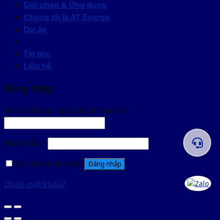
Giải pháp & Ứng dụng
Chúng tôi là AT Energy
Dự án
Tin tức
Liên hệ
Đăng nhập
Tên tài khoản hoặc địa chỉ email
*
Mật khẩu
*
Ghi nhớ mật khẩu
Đăng nhập
Quên mật khẩu?