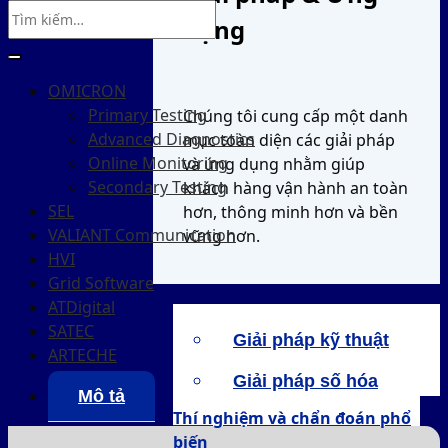
dụng
OMICRON
Primary Testing
Chúng tôi cung cấp một danh
Advanced Diagnostics
mục toàn diện các giải pháp
Online Monitoring
và ứng dụng nhằm giúp
Secondary Testing
khách hàng vận hành an toàn
SEL
hơn, thông minh hơn và bền
VALIANT Communication
vững hơn.
HVI
Grid Software
ATDigital
SATEC
Giải pháp kỹ thuật
ARTECHE
Giải pháp số hóa
Mô tả
Thí nghiệm và chẩn đoán phổ
biến