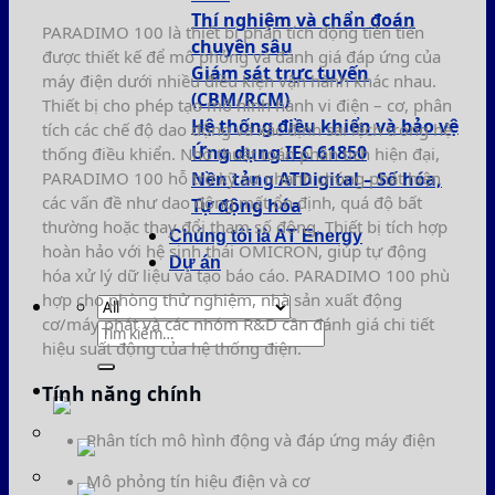
Thí nghiệm và chẩn đoán
PARADIMO 100 là thiết bị phân tích động tiên tiến
chuyên sâu
được thiết kế để mô phỏng và đánh giá đáp ứng của
Giám sát trực tuyến
máy điện dưới nhiều điều kiện vận hành khác nhau.
(CBM/RCM)
Thiết bị cho phép tạo mô hình hành vi điện – cơ, phân
Hệ thống điều khiển và bảo vệ
tích các chế độ dao động và xác định sai lệch trong hệ
Ứng dụng IEC 61850
thống điều khiển. Nhờ thuật toán phân tích hiện đại,
PARADIMO 100 hỗ trợ kỹ sư nhanh chóng phát hiện
Nền tảng ATDigital – Số hóa,
các vấn đề như dao động mất ổn định, quá độ bất
Tự động hóa
thường hoặc thay đổi tham số động. Thiết bị tích hợp
Chúng tôi là AT Energy
hoàn hảo với hệ sinh thái OMICRON, giúp tự động
Dự án
hóa xử lý dữ liệu và tạo báo cáo. PARADIMO 100 phù
hợp cho phòng thử nghiệm, nhà sản xuất động
cơ/máy phát và các nhóm R&D cần đánh giá chi tiết
Tìm
hiệu suất động của hệ thống điện.
kiếm:
Tính năng chính
Phân tích mô hình động và đáp ứng máy điện
Mô phỏng tín hiệu điện và cơ