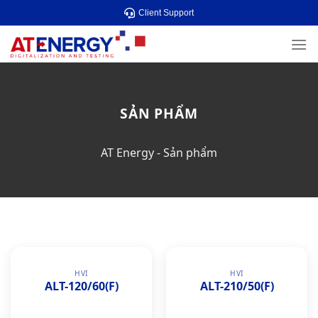
Skip
Client Support
to
content
SẢN PHẨM
AT Energy
-
Sản phẩm
HVI
HVI
ALT-120/60(F)
ALT-210/50(F)