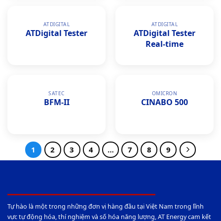
ATDIGITAL
ATDIGITAL
ATDigital Tester
ATDigital Tester
Real-time
SATEC
OMICRON
BFM-II
CINABO 500
1
2
3
4
…
7
8
9
Tự hào là một trong những đơn vị hàng đầu tại Việt Nam trong lĩnh
vực tự động hóa, thí nghiệm và số hóa năng lượng, AT Energy cam kết