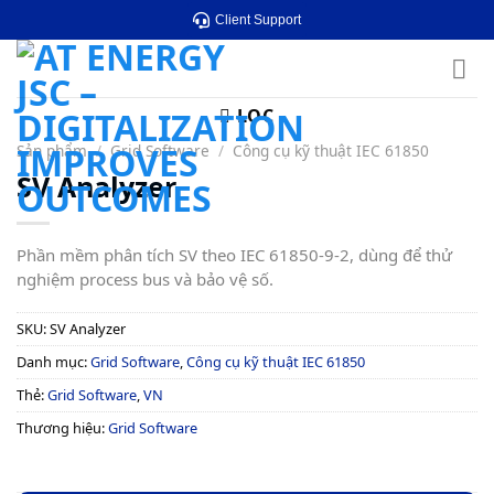
Skip
Client Support
to
content
LỌC
Sản phẩm
/
Grid Software
/
Công cụ kỹ thuật IEC 61850
SV Analyzer
Phần mềm phân tích SV theo IEC 61850-9-2, dùng để thử
nghiệm process bus và bảo vệ số.
SKU:
SV Analyzer
Danh mục:
Grid Software
,
Công cụ kỹ thuật IEC 61850
Thẻ:
Grid Software
,
VN
Thương hiệu:
Grid Software