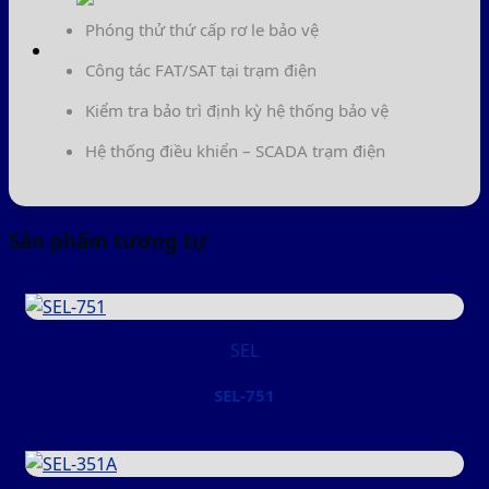
Phóng thử thứ cấp rơ le bảo vệ
Công tác FAT/SAT tại trạm điện
Kiểm tra bảo trì định kỳ hệ thống bảo vệ
Hệ thống điều khiển – SCADA trạm điện
Sản phẩm tương tự
SEL
SEL-751