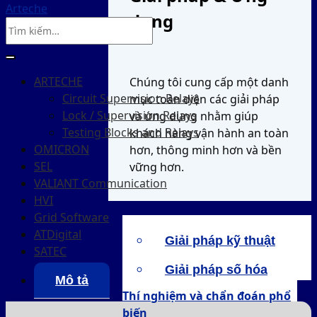
Arteche
dụng
ARTECHE
Chúng tôi cung cấp một danh
Circuit Supervision Relays
mục toàn diện các giải pháp
Lock / Supervision Relays
và ứng dụng nhằm giúp
Testing Blocks and Relays
khách hàng vận hành an toàn
OMICRON
hơn, thông minh hơn và bền
SEL
vững hơn.
VALIANT Communication
HVI
Grid Software
ATDigital
Giải pháp kỹ thuật
SATEC
Giải pháp số hóa
Mô tả
Thí nghiệm và chẩn đoán phổ
biến