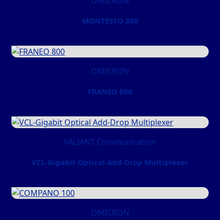
OMICRON
MONTESTO 200
OMICRON
FRANEO 800
VALIANT Communication
VCL-Gigabit Optical Add-Drop Multiplexer
OMICRON