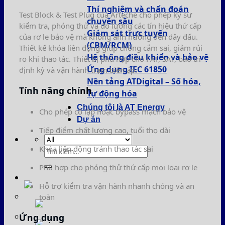
Thí nghiệm và chẩn đoán
Test Block & Test Plug của Arteche cho phép kỹ sư
chuyên sâu
kiểm tra, phóng thử và đo lường các tín hiệu thứ cấp
Giám sát trực tuyến
của rơ le bảo vệ mà không ảnh hưởng đến dây đấu.
(CBM/RCM)
Thiết kế khóa liên động giúp chống cắm sai, giảm rủi
Hệ thống điều khiển và bảo vệ
ro khi thao tác. Thiết bị phù hợp cho FAT, SAT, bảo trì
Ứng dụng IEC 61850
định kỳ và vận hành trạm biến áp.
Nền tảng ATDigital – Số hóa,
Tính năng chính
Tự động hóa
Chúng tôi là AT Energy
Cho phép cô lập hoặc bypass mạch bảo vệ
Dự án
Tiếp điểm chất lượng cao, tuổi thọ dài
Khóa liên động tránh thao tác sai
Tìm
kiếm:
Phù hợp cho phóng thử thứ cấp mọi loại rơ le
Hỗ trợ kiểm tra vận hành nhanh chóng và an
toàn
Ứng dụng