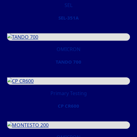
SEL
SEL-351A
OMICRON
TANDO 700
Primary Testing
CP CR600