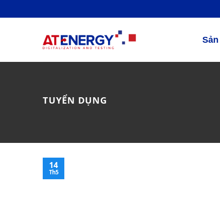
Skip
to
content
Sản
TUYỂN DỤNG
14
Th5