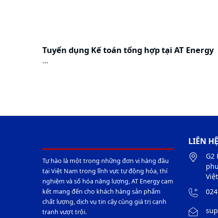
Tuyển dụng Kế toán tổng hợp tại AT Energy
...
LIÊN H
G2 
Tự hào là một trong những đơn vị hàng đầu
phư
tại Việt Nam trong lĩnh vực tự động hóa, thí
Việ
nghiệm và số hóa năng lượng, AT Energy cam
024
kết mang đến cho khách hàng sản phẩm
chất lượng, dịch vụ tin cậy cùng giá trị cạnh
sup
tranh vượt trội.