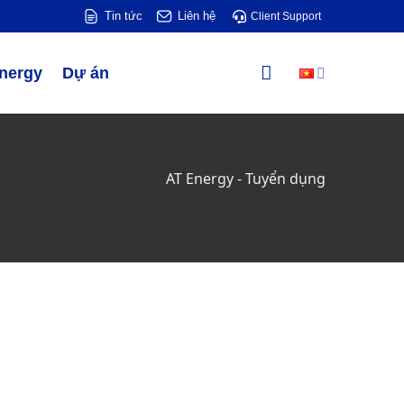
Tin tức
Liên hệ
Client Support
Energy
Dự án
AT Energy
-
Tuyển dụng