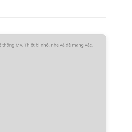
 thống MV. Thiết bị nhỏ, nhẹ và dễ mang vác.