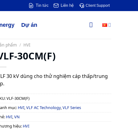
Tin tức
Liên hệ
Client Support
Energy
Dự án
ản phẩm
/
HVI
VLF-30CM(F)
LF 30 kV dùng cho thử nghiệm cáp thấp/trung
p.
KU:
VLF-30CM(F)
anh mục:
HVI
,
VLF AC Technology
,
VLF Series
hẻ:
HVI
,
VN
hương hiệu:
HVI