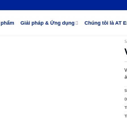
 phẩm
Giải pháp & Ứng dụng
Chúng tôi là AT 
S
V
á
S
D
T
T