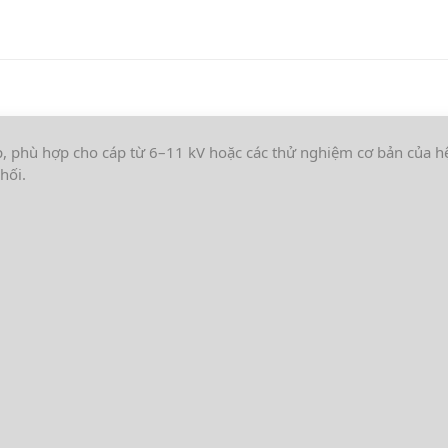
p, phù hợp cho cáp từ 6–11 kV hoặc các thử nghiệm cơ bản của hệ
hối.