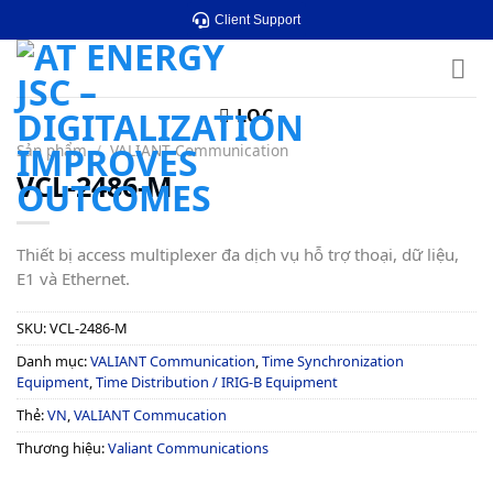
Skip
Client Support
to
content
LỌC
Sản phẩm
/
VALIANT Communication
VCL-2486-M
Thiết bị access multiplexer đa dịch vụ hỗ trợ thoại, dữ liệu,
E1 và Ethernet.
SKU:
VCL-2486-M
Danh mục:
VALIANT Communication
,
Time Synchronization
Equipment
,
Time Distribution / IRIG-B Equipment
Thẻ:
VN
,
VALIANT Commucation
Thương hiệu:
Valiant Communications